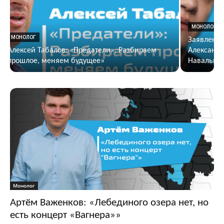
МОНОЛОГ
МОНОЛОГ
Заявление
Алексей Табалов: «Предатели». Разбираем
Александр
прошлое, меняем будущее»
Навально
Монолог
Артём Важенков: «Лебединого озера нет, но
есть концерт «Вагнера»»