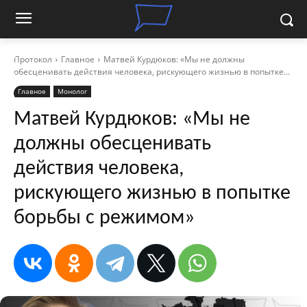
Протокол
Главное
Матвей Курдюков: «Мы не должны
обесценивать действия человека, рискующего жизнью в попытке...
Главное
Монолог
Матвей Курдюков: «Мы не
должны обесценивать
действия человека,
рискующего жизнью в попытке
борьбы с режимом»