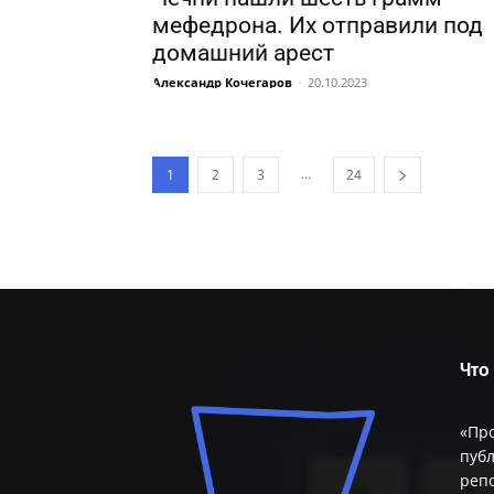
мефедрона. Их отправили под
домашний арест
Александр Кочегаров
-
20.10.2023
...
1
2
3
24
Что
«Пр
публ
репо