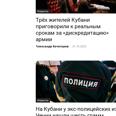
Новости
Трёх жителей Кубани
приговорили к реальным
срокам за «дискредитацию»
армии
Александр Кочегаров
-
31.10.2023
Новости
На Кубани у экс-полицейских и
Чечни нашли шесть грамм