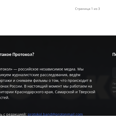
Страница 1 из 3
 такое Протокол?
П
отокол» — российское независимое медиа. Мы
икуем журналистские расследования, ведём
ртажи и снимаем фильмы о том, что происходит в
Пр
онах России. В настоящий момент мы работаем на
по
итории Краснодарского края, Самарской и Тверской
да
астей.
ь с редакцией:
protokol.band@protonmail.com