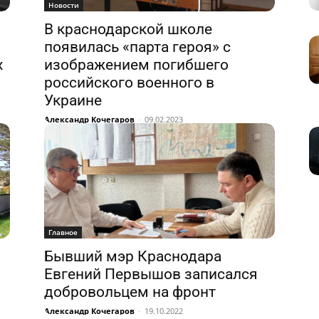
Новости
В краснодарской школе
появилась «парта героя» с
х
изображением погибшего
российского военного в
Украине
Александр Кочегаров
-
09.02.2023
Главное
Бывший мэр Краснодара
Евгений Первышов записался
добровольцем на фронт
Александр Кочегаров
-
19.10.2022