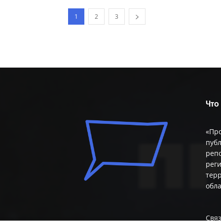
1
2
3
Что
«Пр
публ
репо
реги
терр
обл
Связ