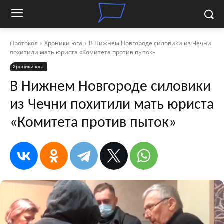
Протокол
Хроники юга
В Нижнем Новгороде силовики из Чечни
похитили мать юриста «Комитета против пыток»
Хроники юга
В Нижнем Новгороде силовики
из Чечни похитили мать юриста
«Комитета против пыток»