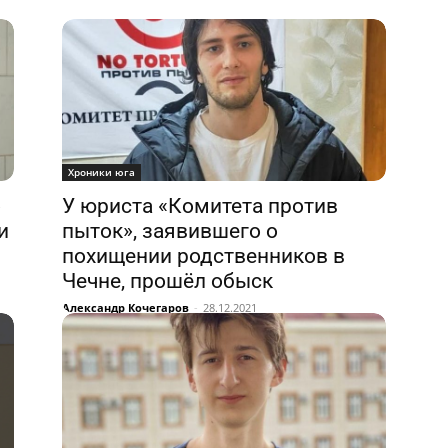
Хроники юга
о
У юриста «Комитета против
и
пыток», заявившего о
похищении родственников в
Чечне, прошёл обыск
Александр Кочегаров
-
28.12.2021