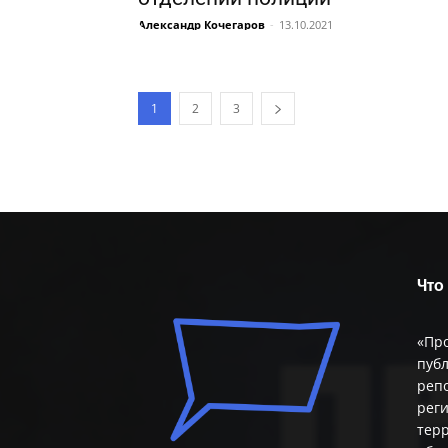
Александр Кочегаров
-
13.10.2021
1
2
3
Что
«Пр
публ
репо
реги
терр