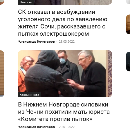
Новости
СК отказал в возбуждении
уголовного дела по заявлению
жителя Сочи, рассказавшего о
пытках электрошокером
Александр Кочегаров
-
28.03.2022
Хроники юга
В Нижнем Новгороде силовики
из Чечни похитили мать юриста
«Комитета против пыток»
Александр Кочегаров
-
20.01.2022