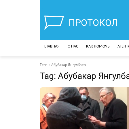
ПРОТОКОЛ
ГЛАВНАЯ
О НАС
КАК ПОМОЧЬ
АГЕНТ
Теги
Абубакар Янгулбаев
Tag:
Абубакар Янгулб