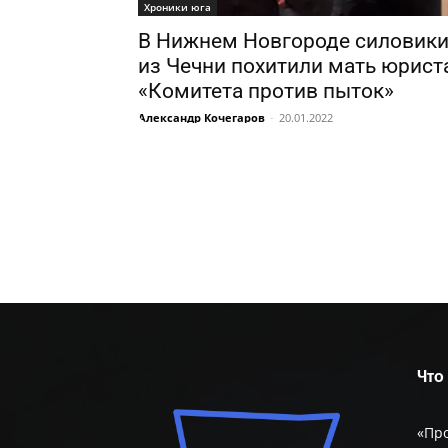
Хроники юга
В Нижнем Новгороде силовик
из Чечни похитили мать юрист
«Комитета против пыток»
Александр Кочегаров
-
20.01.2022
Что
«Пр