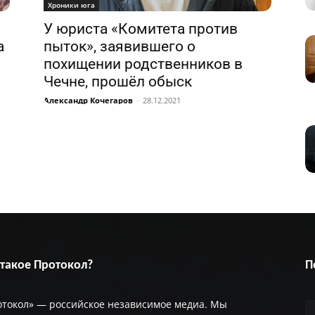
Хроники юга
и
У юриста «Комитета против
а
пыток», заявившего о
похищении родственников в
Чечне, прошёл обыск
Александр Кочегаров
-
28.12.2021
 такое Протокол?
П
отокол» — российское независимое медиа. Мы