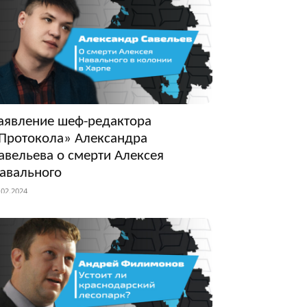
аявление шеф-редактора
Протокола» Александра
авельева о смерти Алексея
авального
.02.2024