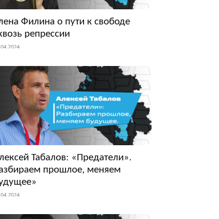
лена Филина о пути к свободе
квозь репрессии
.04.2024
лексей Табалов: «Предатели».
азбираем прошлое, меняем
удущее»
.04.2024