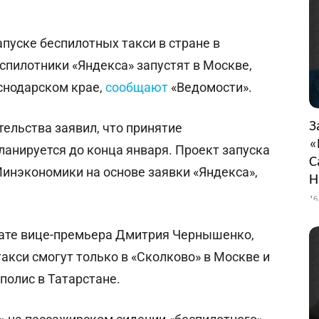
апуске беспилотных такси в стране в
пилотники «Яндекса» запустят в Москве,
аснодарском крае,
сообщают
«Ведомости».
З
ельства заявил, что принятие
«
анируется до конца января. Проект запуска
С
Минэкономики на основе заявки «Яндекса»,
Н
16
риате вице-премьера Дмитрия Чернышенко,
акси смогут только в «Сколково» в Москве и
полис в Татарстане.