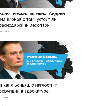
кологический активист Андрей
илимонов о том, устоит ли
раснодарский лесопарк
.02.2024
ихаил Беньяш о наглости и
оррупции в адвокатуре
.10.2023