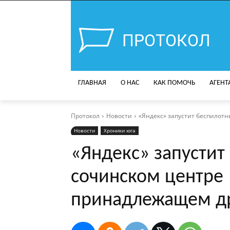
ПРОТОКОЛ
ГЛАВНАЯ
О НАС
КАК ПОМОЧЬ
АГЕНТ
Протокол
Новости
«Яндекс» запустит беспилот
Новости
Хроники юга
«Яндекс» запустит
сочинском центре 
принадлежащем др