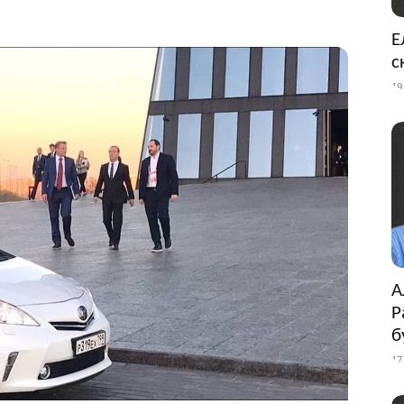
Е
с
19
А
Р
б
17