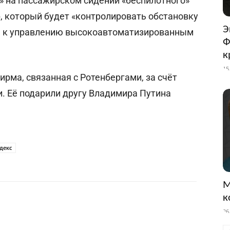
с» на пассажирском сидении «беспилотного»
, который будет «контролировать обстановку
Э
я к управлению высокоавтоматизированным
Ф
к
15
фирма, связанная с Ротенбергами, за счёт
и. Её подарили другу Владимира Путина
декс
М
к
26