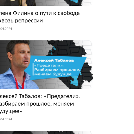
лена Филина о пути к свободе
квозь репрессии
.04.2024
лексей Табалов: «Предатели».
азбираем прошлое, меняем
удущее»
.04.2024