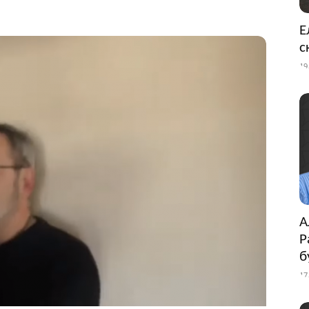
Е
с
19
А
Р
б
17