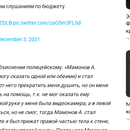
ым слушаниям по бюджету.
Э
OZDLB
pic.twitter.com/zaO5m3FL0d
Ф
к
December 3, 2021
15
объяснении полицейскому:
«Мамонов А.
могу сказать одной или обеими) и стал
т него прекратить меня душить, но он меня
ь на помощь, т.к. не мог оказать ему
авой руке у меня была видеокамера, а в левой
М
к
я, но не смог, тогда Мамонов А. стал
26
те я был прижат правой частью тела к стене,