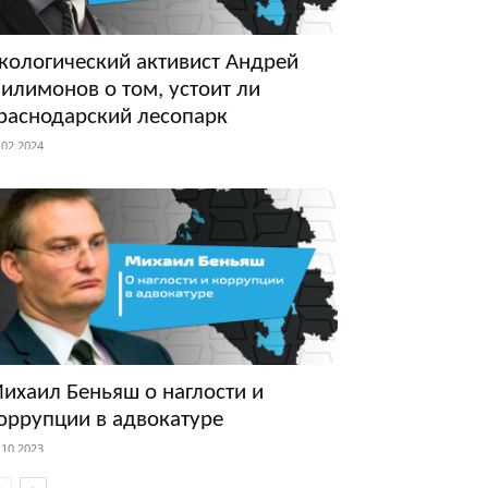
кологический активист Андрей
илимонов о том, устоит ли
раснодарский лесопарк
.02.2024
ихаил Беньяш о наглости и
оррупции в адвокатуре
.10.2023