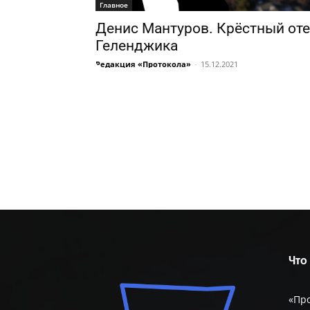
Главное
Денис Мантуров. Крёстный от
Геленджика
Редакция «Протокола»
-
15.12.2021
Что
«Пр