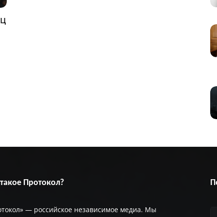
ец
 такое Протокол?
П
отокол» — российское независимое медиа. Мы