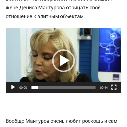
жене Дениса Мантурова отрицать своё
отношение к элитным объектам.
В
и
д
е
о
п
л
е
00:00
00:44
е
р
Вообще Мантуров очень любит роскошь и сам