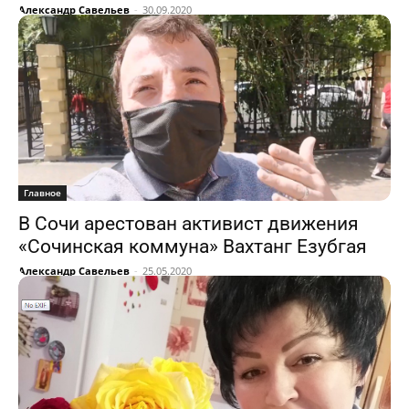
Александр Савельев
-
30.09.2020
Главное
В Сочи арестован активист движения
«Сочинская коммуна» Вахтанг Езубгая
Александр Савельев
-
25.05.2020