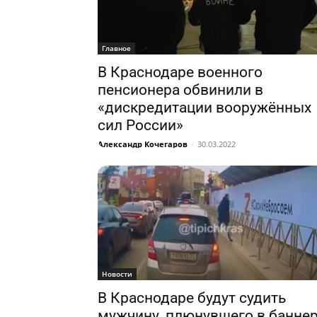
Главное
В Краснодаре военного
пенсионера обвинили в
«дискредитации вооружённых
сил России»
Александр Кочегаров
-
30.03.2022
Новости
В Краснодаре будут судить
мужчину, плюнувшего в банне