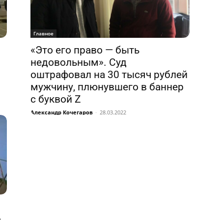
Главное
«Это его право — быть
недовольным». Суд
оштрафовал на 30 тысяч рублей
мужчину, плюнувшего в баннер
с буквой Z
Александр Кочегаров
-
28.03.2022
р