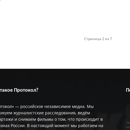
Страница 2 из 7
 такое Протокол?
П
отокол» — российское независимое медиа. Мы
икуем журналистские расследования, ведём
ртажи и снимаем фильмы о том, что происходит в
Пр
онах России. В настоящий момент мы работаем на
по