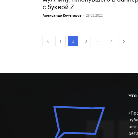
с буквой Z
Александр Кочегаров
-
28.03.2022
...
1
2
3
7
Что
«Пр
публ
репо
реги