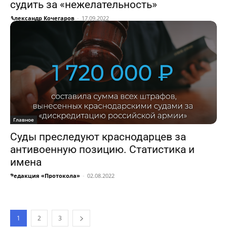
судить за «нежелательность»
Александр Кочегаров
-
17.09.2022
Главное
Суды преследуют краснодарцев за
антивоенную позицию. Статистика и
имена
Редакция «Протокола»
-
02.08.2022
1
2
3