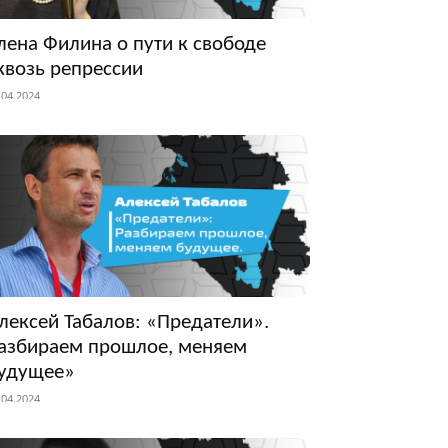
лена Филина о пути к свободе
квозь репрессии
.04.2024
лексей Табалов: «Предатели».
азбираем прошлое, меняем
удущее»
.04.2024