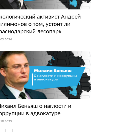
кологический активист Андрей
илимонов о том, устоит ли
раснодарский лесопарк
.02.2024
ихаил Беньяш о наглости и
оррупции в адвокатуре
.10.2023