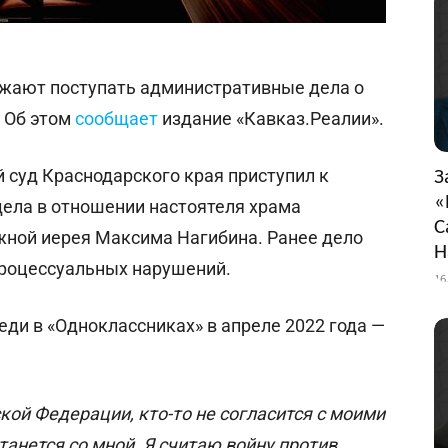
лжают поступать административные дела о
 Об этом
сообщает
издание «Кавказ.Реалии».
 суд Краснодарского края приступил к
З
«
ела в отношении настоятеля храма
С
жной иерея Максима Нагибина. Ранее дело
Н
процессуальных нарушений.
16
ди в «Одноклассниках» в апреле 2022 года —
кой Федерации, кто-то не согласится с моими
танется со мной. Я считаю войну против