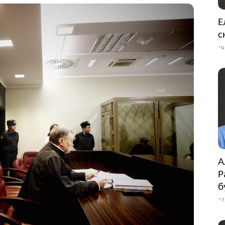
Е
с
19
А
Р
б
17