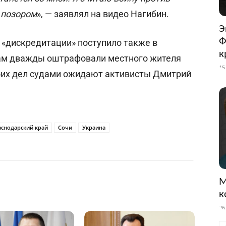
 позором
», — заявлял на видео Нагибин.
Э
Ф
 «дискредитации» поступило также в
к
Там дважды оштрафовали местного жителя
15
оих дел судами ожидают активисты Дмитрий
аснодарский край
Сочи
Украина
М
к
26