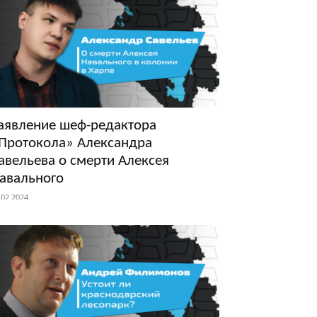
аявление шеф-редактора
Протокола» Александра
авельева о смерти Алексея
авального
.02.2024