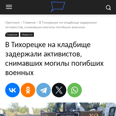
Протокол
Главное
В Тихорецке на кладбище задержали
активистов, снимавших могилы погибших военных
Главное
Новости
В Тихорецке на кладбище
задержали активистов,
снимавших могилы погибших
военных