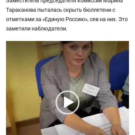
Заместитель председателя комиссии Марина
Тараканова пыталась скрыть бюллетени с
отметками за «Единую Россию», сев на них. Это
заметили наблюдатели.
В
и
д
е
о
п
л
е
е
р