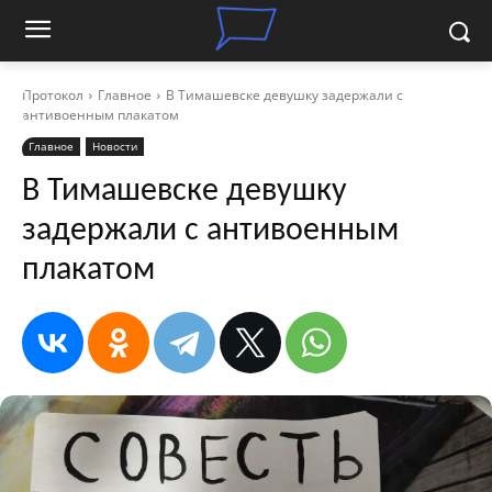
Протокол
Главное
В Тимашевске девушку задержали с
антивоенным плакатом
Главное
Новости
В Тимашевске девушку
задержали с антивоенным
плакатом