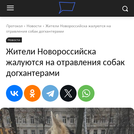
Протокол
Новости
Жители Новороссийска жалуются на
отравления собак догхантерами
Новости
Жители Новороссийска
жалуются на отравления собак
догхантерами