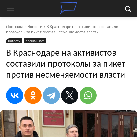
Протокол
Новости
В Краснодаре на активистов составили
протоколы за пикет против несменяемости власти
Новости
Хроники юга
В Краснодаре на активистов
составили протоколы за пикет
против несменяемости власти