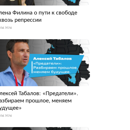
лена Филина о пути к свободе
квозь репрессии
.04.2024
лексей Табалов: «Предатели».
азбираем прошлое, меняем
удущее»
.04.2024