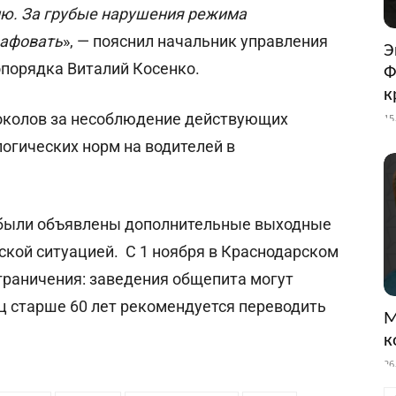
ю. За грубые нарушения режима
рафовать
», — пояснил начальник управления
Э
опорядка Виталий Косенко.
Ф
к
околов за несоблюдение действующих
15
огических норм на водителей в
я были объявлены дополнительные выходные
ской ситуацией. С 1 ноября в Краснодарском
граничения: заведения общепита могут
лиц старше 60 лет рекомендуется переводить
М
к
26