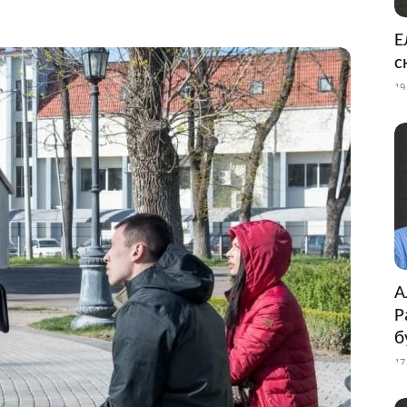
Е
с
19
А
Р
б
17