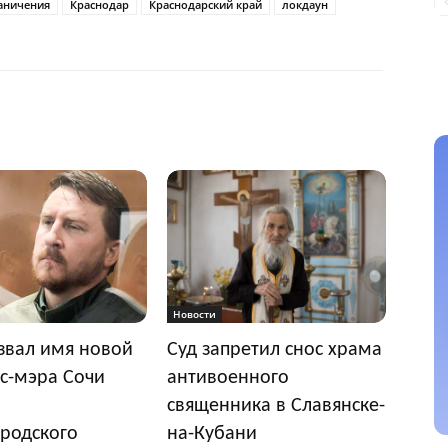
аничения
Краснодар
Краснодарский край
локдаун
Новости
звал имя новой
Суд запретил снос храма
с-мэра Сочи
антивоенного
священника в Славянске-
родского
на-Кубани