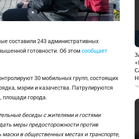
ые составили 243 административных
вышенной готовности. Об этом
сообщает
З
«
С
нтролируют 30 мобильных групп, состоящих
Н
16
рядка, мэрии и казачества. Патрулируются
, площади города.
тельные беседы с жителями и гостями
дать меры предосторожности против
 маски в общественных местах и транспорте,