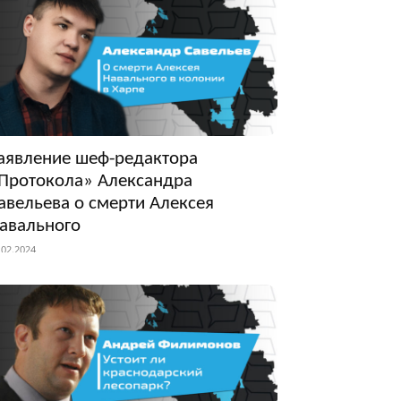
аявление шеф-редактора
Протокола» Александра
авельева о смерти Алексея
авального
.02.2024