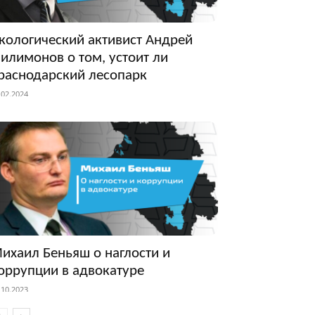
кологический активист Андрей
илимонов о том, устоит ли
раснодарский лесопарк
.02.2024
ихаил Беньяш о наглости и
оррупции в адвокатуре
.10.2023