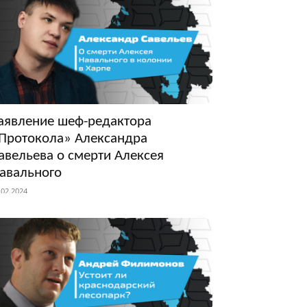
аявление шеф-редактора
Протокола» Александра
авельева о смерти Алексея
авального
.02.2024