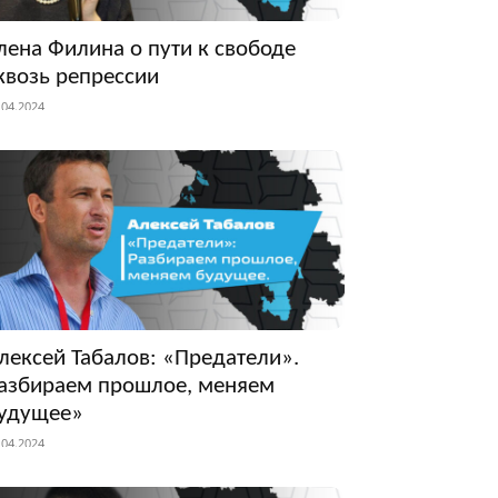
лена Филина о пути к свободе
квозь репрессии
.04.2024
лексей Табалов: «Предатели».
азбираем прошлое, меняем
удущее»
.04.2024