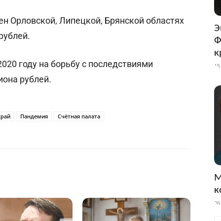
н Орловской, Липецкой, Брянской областях
Э
рублей.
Ф
к
020 году на борьбу с последствиями
15
иона рублей.
край
Пандемия
Счётная палата
М
к
26