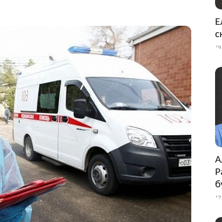
Е
с
19
А
Р
б
17