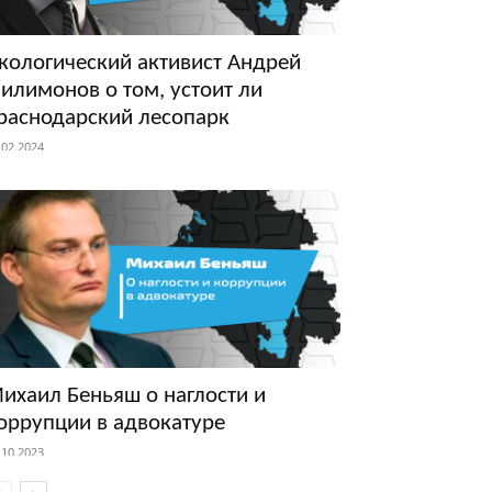
кологический активист Андрей
илимонов о том, устоит ли
раснодарский лесопарк
.02.2024
ихаил Беньяш о наглости и
оррупции в адвокатуре
.10.2023