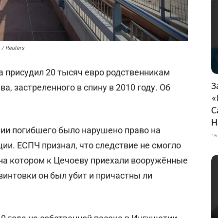
 / Reuters
а присудил 20 тысяч евро родственникам
З
а, застреленного в спину в 2010 году. Об
«
С
Н
ении погибшего было нарушено право на
16
ии. ЕСПЧ признал, что следствие не смогло
 на котором к Цечоеву приехали вооружённые
винтовки он был убит и причастны ли