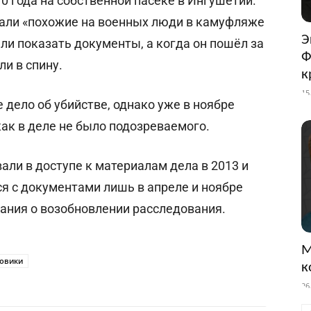
0 года на собственной пасеке в Ингушетии.
хали «похожие на военных люди в камуфляже
Э
ли показать документы, а когда он пошёл за
Ф
ли в спину.
к
15
 дело об убийстве, однако уже в ноябре
как в деле не было подозреваемого.
ли в доступе к материалам дела в 2013 и
ся с документами лишь в апреле и ноябре
ования о возобновлении расследования.
М
овики
к
26