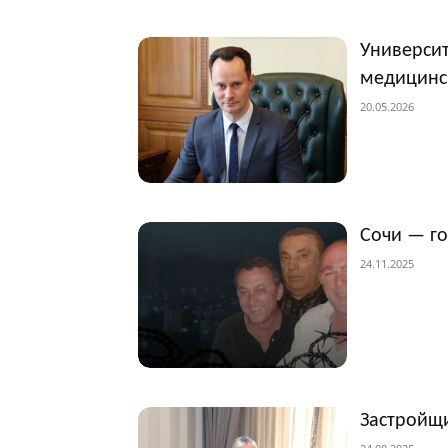
Университ
медицинс
20.05.2026
Сочи — г
24.11.2025
Застройщи