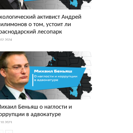
кологический активист Андрей
илимонов о том, устоит ли
раснодарский лесопарк
.02.2024
ихаил Беньяш о наглости и
оррупции в адвокатуре
.10.2023