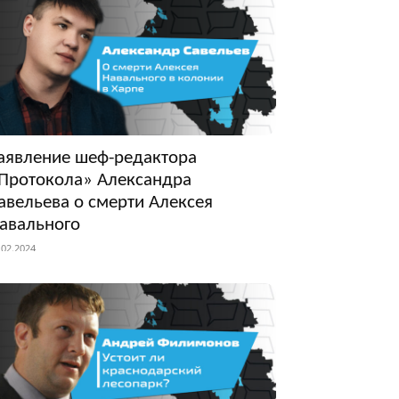
аявление шеф-редактора
Протокола» Александра
авельева о смерти Алексея
авального
.02.2024