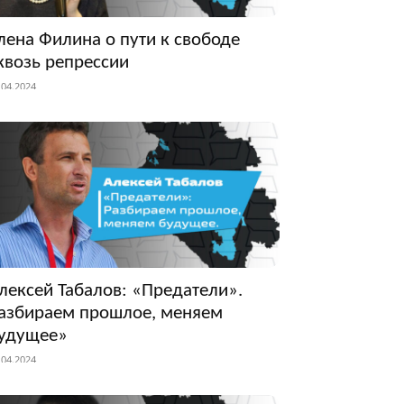
лена Филина о пути к свободе
квозь репрессии
.04.2024
лексей Табалов: «Предатели».
азбираем прошлое, меняем
удущее»
.04.2024