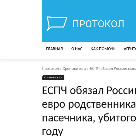
ПРОТОКОЛ
ГЛАВНАЯ
О НАС
КАК ПОМОЧЬ
АГЕНТ
Протокол
Хроники юга
ЕСПЧ обязал Россию выпл
Хроники юга
ЕСПЧ обязал Росси
евро родственник
пасечника, убитог
году