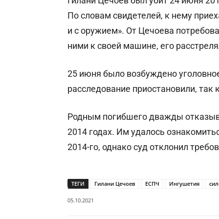
Гилани Цечоев был убит 24 июня 201
По словам свидетелей, к нему прие
и с оружием». От Цечоева потребова
ними к своей машине, его расстреля
25 июня было возбуждено уголовное
расследование приостановили, так 
Родным погибшего дважды отказыва
2014 годах. Им удалось ознакомить
2014-го, однако суд отклонил треб
ТЕГИ
Гилани Цечоев
ЕСПЧ
Ингушетия
сил
05.10.2021