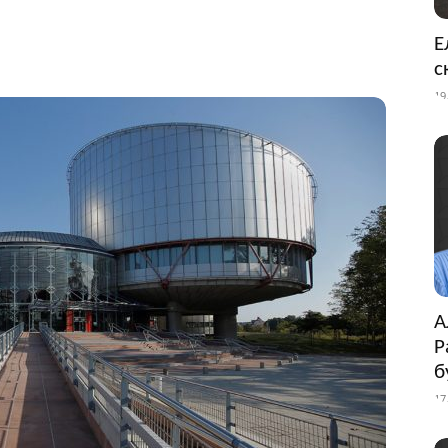
Е
с
19
А
Р
б
17