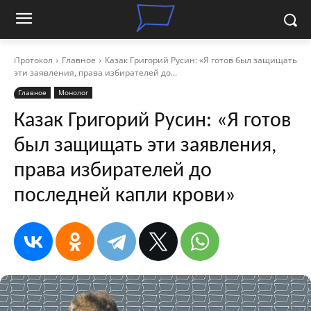
Протокол
Главное
Казак Григорий Русин: «Я готов был защищать
эти заявления, права избирателей до...
Главное
Монолог
Казак Григорий Русин: «Я готов
был защищать эти заявления,
права избирателей до
последней капли крови»