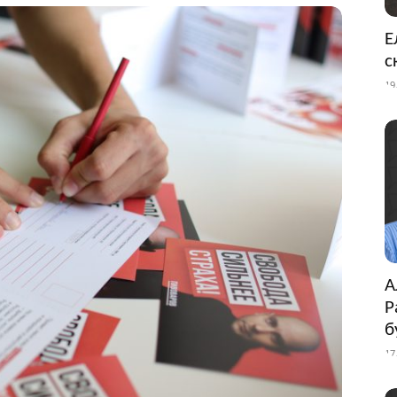
Е
с
19
А
Р
б
17