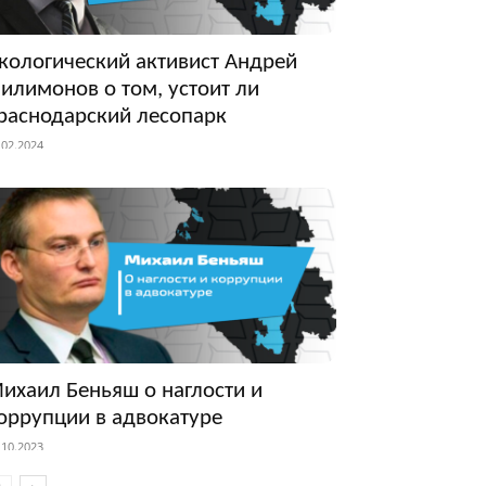
кологический активист Андрей
илимонов о том, устоит ли
раснодарский лесопарк
.02.2024
ихаил Беньяш о наглости и
оррупции в адвокатуре
.10.2023