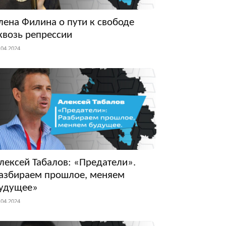
лена Филина о пути к свободе
квозь репрессии
.04.2024
лексей Табалов: «Предатели».
азбираем прошлое, меняем
удущее»
.04.2024