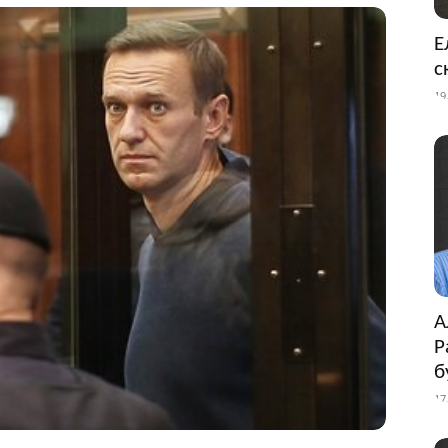
Е
с
19
А
Р
б
17