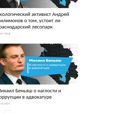
кологический активист Андрей
илимонов о том, устоит ли
раснодарский лесопарк
.02.2024
ихаил Беньяш о наглости и
оррупции в адвокатуре
.10.2023