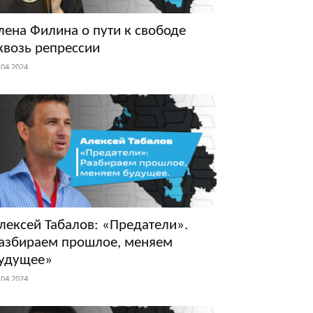
лена Филина о пути к свободе
квозь репрессии
.04.2024
лексей Табалов: «Предатели».
азбираем прошлое, меняем
удущее»
.04.2024