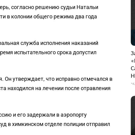
ерь, согласно решению судьи Натальи
ти в колонии общего режима два года
альная служба исполнения наказаний
время испытательного срока допустил
З
«
С
Н
 Он утверждает, что исправно отмечался в
16
ста находился на лечении после отравления
ссию и его задержали в аэропорту
уд в химкинском отделе полиции отправил