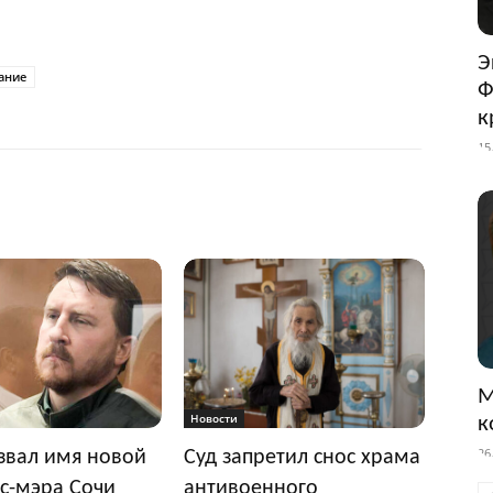
Э
ание
Ф
к
15
М
Новости
к
26
звал имя новой
Суд запретил снос храма
с-мэра Сочи
антивоенного