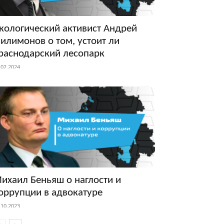
кологический активист Андрей
илимонов о том, устоит ли
раснодарский лесопарк
.02.2024
ихаил Беньяш о наглости и
оррупции в адвокатуре
.10.2023