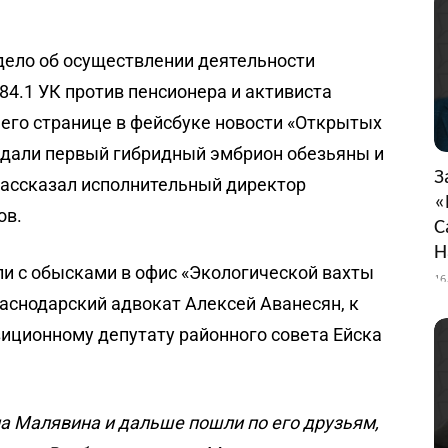
дело об осуществлении деятельности
84.1 УК против пенсионера и активиста
 его странице в фейсбуке новости «Открытых
здали первый гибридный эмбрион обезьяны и
З
ассказал
исполнительный директор
«
ов.
С
Н
ли с обысками в офис «Экологической вахты
16
раснодарский адвокат Алексей Аванесян, к
зиционному депутату районного совета Ейска
а Малявина и дальше пошли по его друзьям,