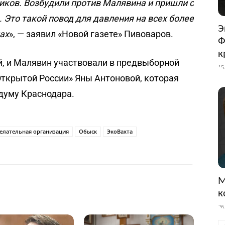
виков. Возбудили против Малявина и пришли с
 Это такой повод для давления на всех более
Э
ах
», — заявил «Новой газете» Пивоваров.
Ф
к
й, и Малявин участвовали в предвыборной
15
ткрытой России» Яны Антоновой, которая
 думу Краснодара.
елательная организация
Обыск
ЭкоВахта
М
к
26