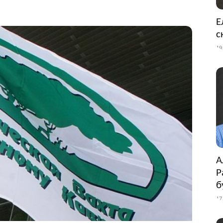
Е
с
19
А
Р
б
17