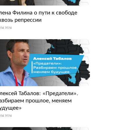
лена Филина о пути к свободе
квозь репрессии
.04.2024
лексей Табалов: «Предатели».
азбираем прошлое, меняем
удущее»
.04.2024