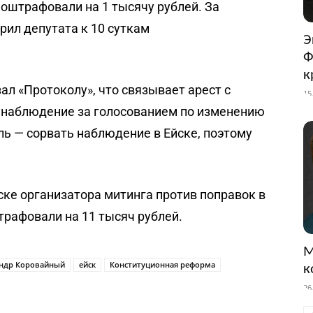
оштрафовали на 1 тысячу рублей. За
рил депутата к 10 суткам
Э
Ф
к
ал «Протоколу», что связывает арест с
15
 наблюдение за голосованием по изменению
ель — сорвать наблюдение в Ейске, поэтому
Ейске организатора митинга против поправок в
трафовали на 11 тысяч рублей.
М
андр Коровайный
ейск
Конституционная реформа
к
26