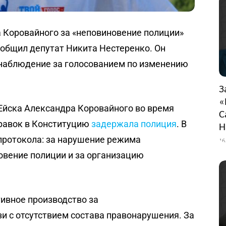
 Коровайного за «неповиновение полиции»
сообщил депутат Никита Нестеренко. Он
ь наблюдение за голосованием по изменению
З
«
Ейска Александра Коровайного во время
С
правок в Конституцию
задержала полиция
. В
Н
протокола: за нарушение режима
16
овение полиции и за организацию
ивное производство за
и с отсутствием состава правонарушения. За