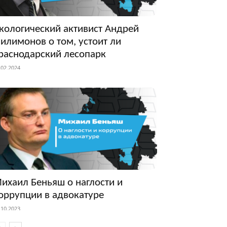
кологический активист Андрей
илимонов о том, устоит ли
раснодарский лесопарк
.02.2024
ихаил Беньяш о наглости и
оррупции в адвокатуре
.10.2023