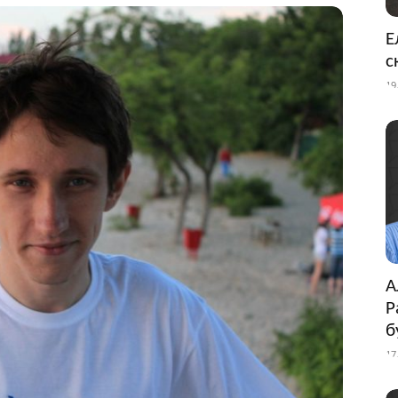
Е
с
19
А
Р
б
17