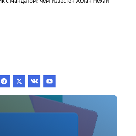
к с мандатом: чем известен Аслан Нехай