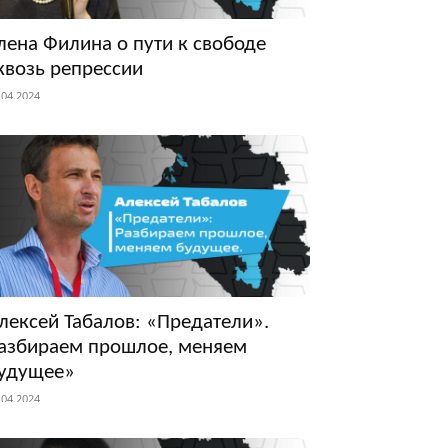
лена Филина о пути к свободе
квозь репрессии
.04.2024
лексей Табалов: «Предатели».
азбираем прошлое, меняем
удущее»
.04.2024