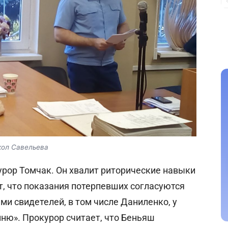
окол Савельева
ор Томчак. Он хвалит риторические навыки
т, что показания потерпевших согласуются
и свидетелей, в том числе Даниленко, у
мню». Прокурор считает, что Беньяш