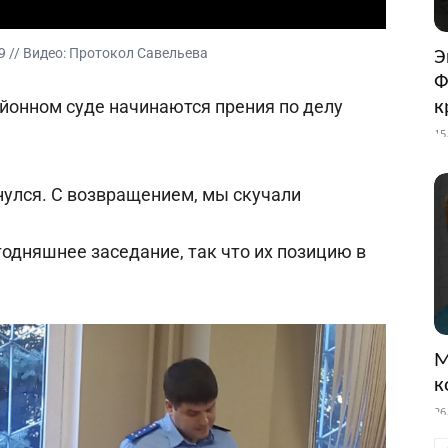
9 // Видео: Протокол Савельева
Э
Ф
йонном суде начинаются прения по делу
к
15
улся. С возвращением, мы скучали
одняшнее заседание, так что их позицию в
М
к
26