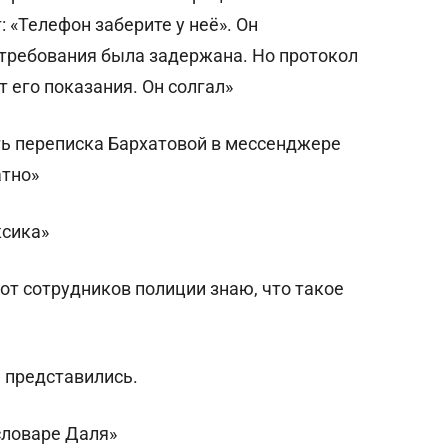
: «Телефон заберите у неё». Он
 требования была задержана. Но протокол
 его показания. Он солгал»
ть переписка Бархатовой в мессенджере
атно»
ксика»
 от сотрудников полиции знаю, что такое
е представились.
 словаре Даля»