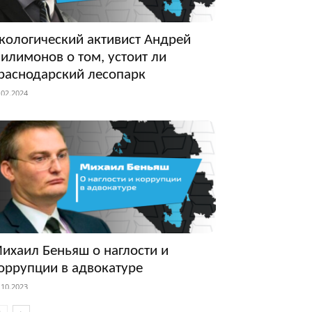
кологический активист Андрей
илимонов о том, устоит ли
раснодарский лесопарк
.02.2024
ихаил Беньяш о наглости и
оррупции в адвокатуре
.10.2023