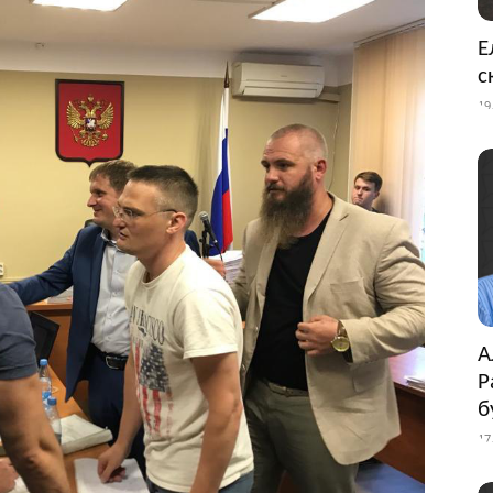
Е
с
19
А
Р
б
17