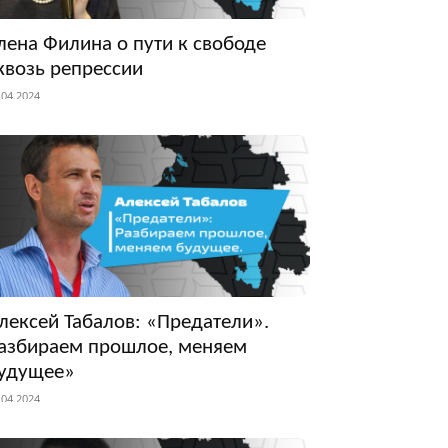
лена Филина о пути к свободе
квозь репрессии
.04.2024
лексей Табалов: «Предатели».
азбираем прошлое, меняем
удущее»
.04.2024