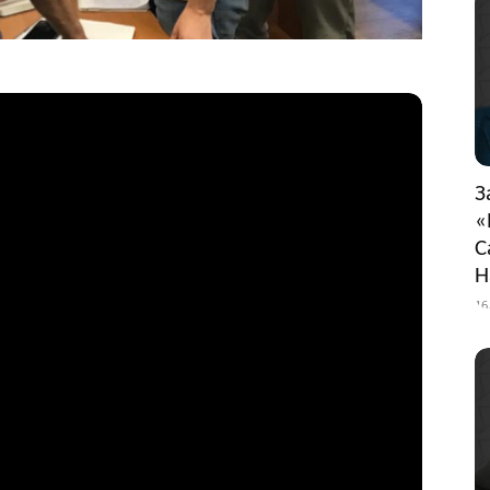
З
«
С
Н
16