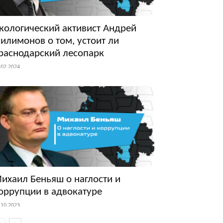
кологический активист Андрей
илимонов о том, устоит ли
раснодарский лесопарк
.02.2024
ихаил Беньяш о наглости и
оррупции в адвокатуре
.10.2023