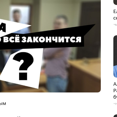
Е
с
19
А
Р
б
тым
17