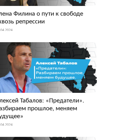
лена Филина о пути к свободе
квозь репрессии
.04.2024
лексей Табалов: «Предатели».
азбираем прошлое, меняем
удущее»
.04.2024