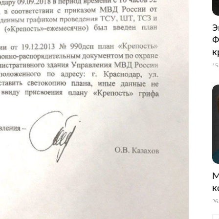
Э
Ф
к
15
М
к
26