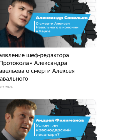
аявление шеф-редактора
Протокола» Александра
авельева о смерти Алексея
авального
.02.2024