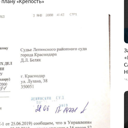
 плану «Крепость»
З
«
С
Н
16