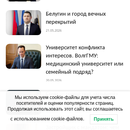
Белугин и город вечных
перекрытий
21.05.2026
Университет конфликта
интересов. ВолгГМУ:
медицинский университет или
семейный подряд?
20.05.2026
Сочи — город под «крышей»
Мы используем cookie-файлы для учета числа
24.11.2025
посетителей и оценки популярности страниц.
Продолжая использовать этот сайт, вы соглашаетесь
с использованием cookie-файлов.
Принять
Застройщик с мандатом: чем