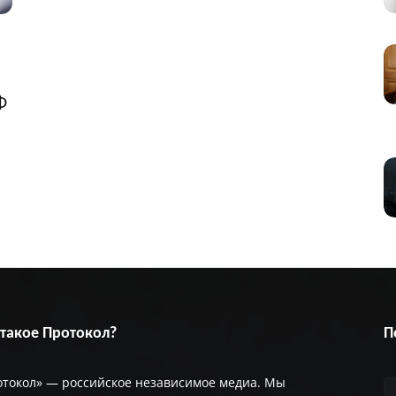
и
Ф
 такое Протокол?
П
отокол» — российское независимое медиа. Мы