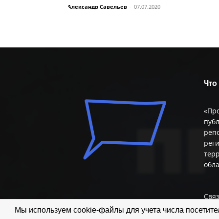
Александр Савельев
-
07.07.2020
Что
«Пр
публ
репо
реги
терр
обл
Связ
Мы используем cookie-файлы для учета числа посетител