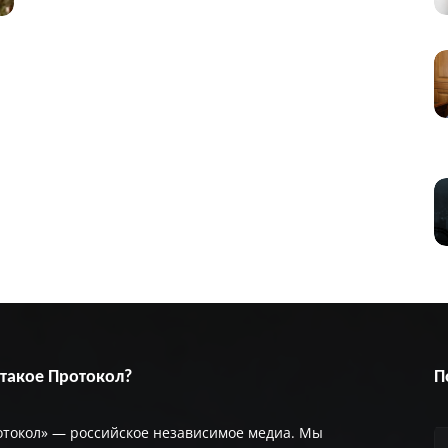
 такое Протокол?
П
отокол» — российское независимое медиа. Мы