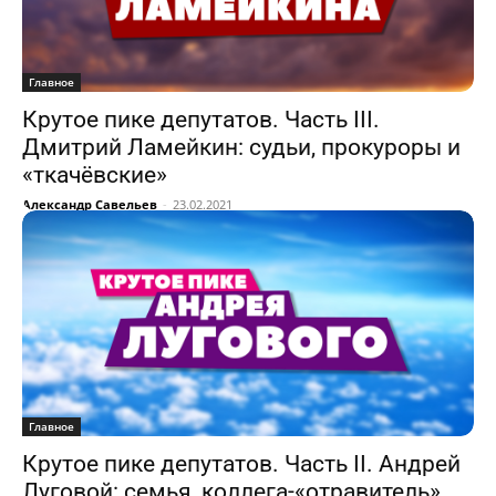
Главное
Крутое пике депутатов. Часть III.
Дмитрий Ламейкин: судьи, прокуроры и
«ткачёвские»
Александр Савельев
-
23.02.2021
Главное
Крутое пике депутатов. Часть II. Андрей
Луговой: семья, коллега-«отравитель»,