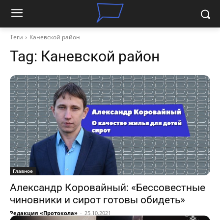
Теги
Каневской район
Tag:
Каневской район
Главное
Александр Коровайный: «Бессовестные
чиновники и сирот готовы обидеть»
Редакция «Протокола»
-
25.10.2021