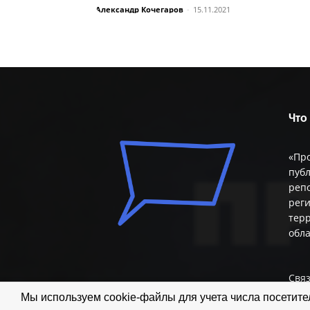
Александр Кочегаров
-
15.11.2021
Что
«Пр
публ
репо
реги
терр
обл
Связ
Мы используем cookie-файлы для учета числа посетител