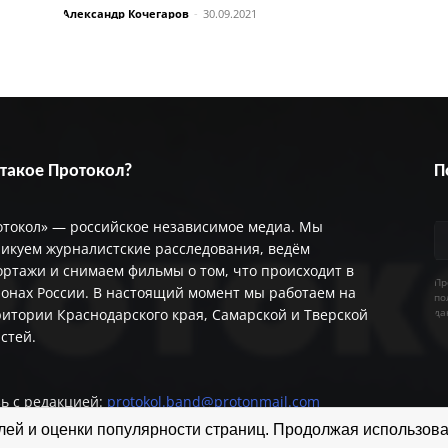
Александр Кочегаров
-
30.09.2021
 такое Протокол?
П
отокол» — российское независимое медиа. Мы
икуем журналистские расследования, ведём
ртажи и снимаем фильмы о том, что происходит в
Пр
онах России. В настоящий момент мы работаем на
по
итории Краснодарского края, Самарской и Тверской
да
астей.
ь с редакцией:
protokol.band@protonmail.com
ей и оценки популярности страниц. Продолжая использоват