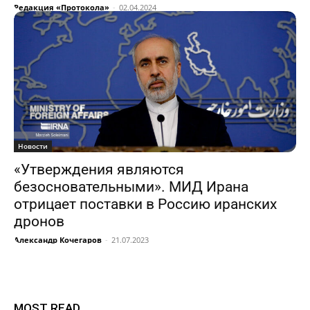
Редакция «Протокола»
-
02.04.2024
Новости
«Утверждения являются
безосновательными». МИД Ирана
отрицает поставки в Россию иранских
дронов
Александр Кочегаров
-
21.07.2023
MOST READ