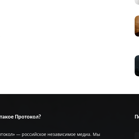
»
 такое Протокол?
П
отокол» — российское независимое медиа. Мы