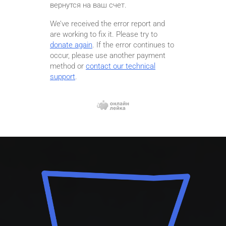
вернутся на ваш счет.
We’ve received the error report and
are working to fix it. Please try to
donate again
. If the error continues to
occur, please use another payment
method or
contact our technical
support
.