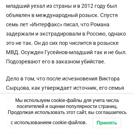
младший уехал из страны и в 2012 году был
объявлен в международный розыск. Спустя
семь лет «Интерфакс» писал, что Романа
задержали и экстрадировали в Россию, однако
это не так. Он до сих пор числится в розыске
МВД. Осужден Гусейнов-младший так и не был.
Подозревают его в заказном убийстве.
Дело в том, что после исчезновения Виктора
Сырцова, как утверждает источник, его семья
решила, что руку к этому приложил Гусейнов-
Мы используем cookie-файлы для учета числа
старший. Утром 4 апреля 2003 года, когда Гусь
посетителей и оценки популярности страниц.
Продолжая использовать этот сайт, вы соглашаетесь
с охраной выехал из своего дома на улице
с использованием cookie-файлов.
Принять
Дмитриевой, на их пути встали двое. Киллеры,