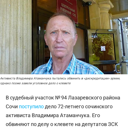
Активиста Владимира Атаманчука пытались обвинить в «дискредитации» армии,
однако позже завели уголовное дело о клевете
В судебный участок № 94 Лазаревского района
Сочи
поступило
дело 72-летнего сочинского
активиста Владимира Атаманчука. Его
обвиняют по делу о клевете на депутатов ЗСК