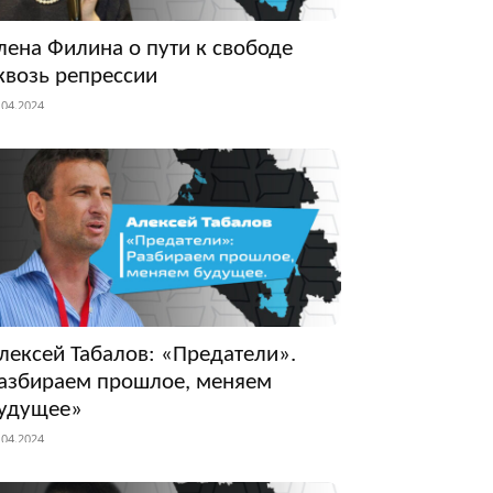
лена Филина о пути к свободе
квозь репрессии
.04.2024
лексей Табалов: «Предатели».
азбираем прошлое, меняем
удущее»
.04.2024