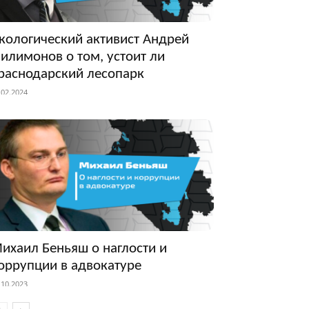
кологический активист Андрей
илимонов о том, устоит ли
раснодарский лесопарк
.02.2024
ихаил Беньяш о наглости и
оррупции в адвокатуре
.10.2023