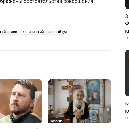
тображены обстоятельства совершения
Э
Ф
к
ской армии
Калининский районный суд
15
М
к
26
Новости