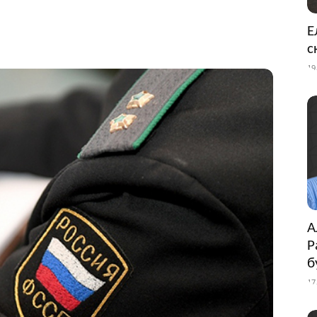
Е
с
19
А
Р
б
17