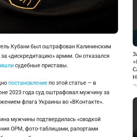
итель Кубани был оштрафован Калининским
З
 за «дискредитацию» армии. Он отказался
«
ришли
судебные приставы.
С
Н
дно
постановление
по этой статье — в
16
юне 2023 года суд оштрафовал мужчину за
ажением флага Украины во «ВКонтакте».
 вина мужчины подтвердилась «сводкой
ения ОРМ, фото-таблицами, рапортами