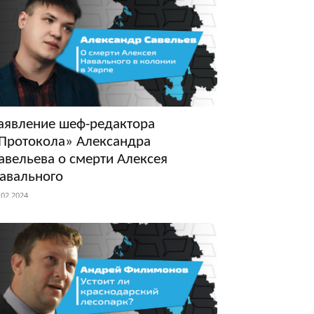
аявление шеф-редактора
Протокола» Александра
авельева о смерти Алексея
авального
.02.2024