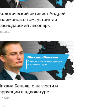
кологический активист Андрей
илимонов о том, устоит ли
раснодарский лесопарк
.02.2024
ихаил Беньяш о наглости и
оррупции в адвокатуре
.10.2023