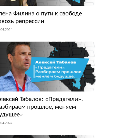
лена Филина о пути к свободе
квозь репрессии
.04.2024
лексей Табалов: «Предатели».
азбираем прошлое, меняем
удущее»
.04.2024