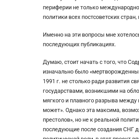
периферии не только международно
политики всех постсоветских стран
Именно на эти вопросы мне хотелос
последующих публикациях.
Думаю, стоит начать с того, что С
изначально было «мертворожденным
1991 г. не столько ради развития 
государствами, возникшими на обло
мягкого и плавного разрыва между н
может». Однако эта максима, возмо
престолов», но не к реальной полити
последующие после создания СНГ де
политической воли, в этот проект 