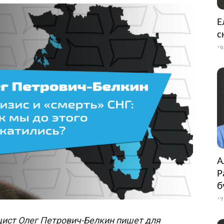
Е
с
19
А
Р
б
17
цист Олег Петрович-Белкин пишет для