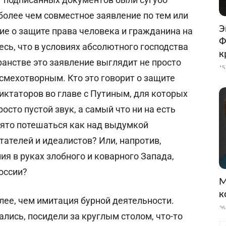
более чем совместное заявление по тем или
Э
ие о защите права человека и гражданина на
Ф
сь, что в условиях абсолютного господства
к
ранстве это заявление выглядит не просто
15
 смехотворным. Кто это говорит о защите
иктаторов во главе с Путиным, для которых
осто пустой звук, а самый что ни на есть
нято потешаться как над выдумкой
ателей и идеалистов? Или, напротив,
я в руках злобного и коварного Запада,
России?
М
к
олее, чем имитация бурной деятельности.
26
ались, посидели за круглым столом, что-то