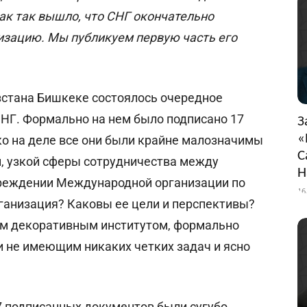
как так вышло, что СНГ окончательно
изацию. Мы публикуем первую часть его
ызстана Бишкеке состоялось очередное
СНГ. Формально на нем было подписано 17
З
«
ко на деле все они были крайне малозначимы
С
й, узкой сферы сотрудничества между
Н
чреждении Международной организации по
16
рганизация? Каковы ее цели и перспективы?
ным декоративным институтом, формально
 не имеющим никаких четких задач и ясно
17 подписанных документов были сугубо