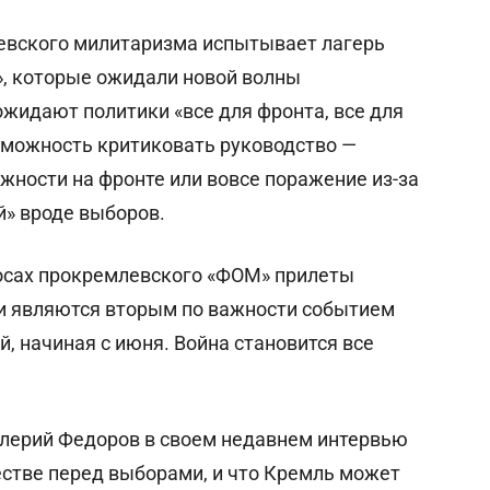
евского милитаризма испытывает лагерь
», которые ожидали новой волны
ожидают политики «все для фронта, все для
озможность критиковать руководство —
ности на фронте или вовсе поражение из-за
й» вроде выборов.
росах прокремлевского «ФОМ» прилеты
ии являются вторым по важности событием
, начиная с июня. Война становится все
лерий Федоров в своем недавнем интервью
ществе перед выборами, и что Кремль может