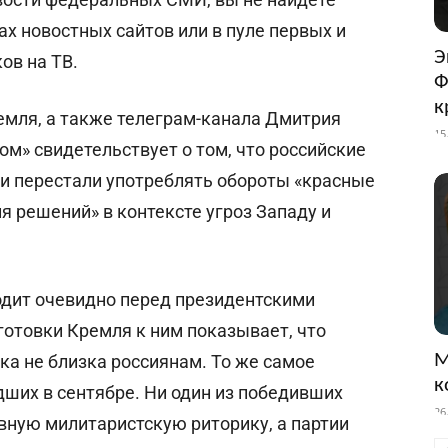
ах новостных сайтов или в пуле первых и
Э
ов на ТВ.
Ф
к
емля, а также телеграм-канала Дмитрия
15
ом» свидетельствует о том, что российские
ки перестали употреблять обороты «красные
я решений» в контексте угроз Западу и
одит очевидно перед президентскими
готовки Кремля к ним показывает, что
М
ка не близка россиянам. То же самое
к
ших в сентябре. Ни один из победивших
26
вную милитаристскую риторику, а партии