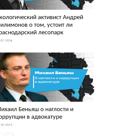
кологический активист Андрей
илимонов о том, устоит ли
раснодарский лесопарк
.02.2024
ихаил Беньяш о наглости и
оррупции в адвокатуре
.10.2023