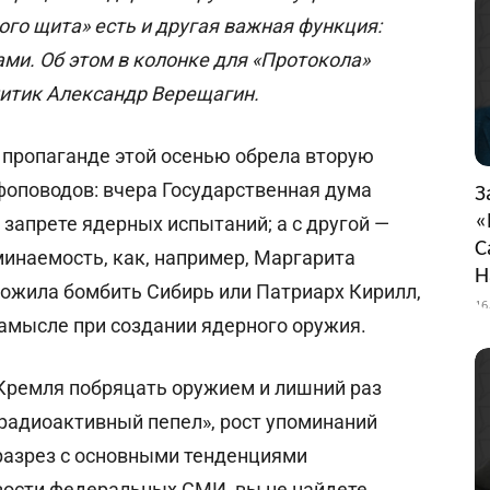
ого щита» есть и другая важная функция:
ми. Об этом в колонке для «Протокола»
литик Александр Верещагин.
 пропаганде этой осенью обрела вторую
нфоповодов: вчера Государственная дума
З
«
 запрете ядерных испытаний; а с другой —
С
инаемость, как, например, Маргарита
Н
ожила бомбить Сибирь или Патриарх Кирилл,
16
амысле при создании ядерного оружия.
 Кремля побряцать оружием и лишний раз
«радиоактивный пепел», рост упоминаний
 разрез с основными тенденциями
вости федеральных СМИ, вы не найдете