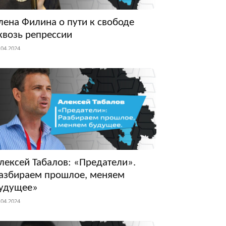
лена Филина о пути к свободе
квозь репрессии
.04.2024
лексей Табалов: «Предатели».
азбираем прошлое, меняем
удущее»
.04.2024