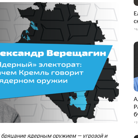
Е
с
19
А
Р
б
17
т бряцание ядерным оружием — угрозой и