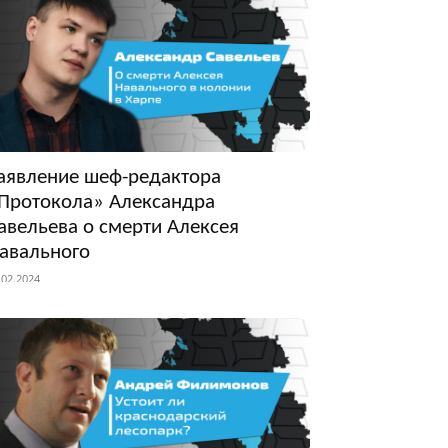
аявление шеф-редактора
Протокола» Александра
авельева о смерти Алексея
авального
.02.2024