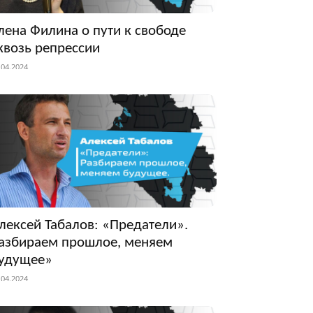
лена Филина о пути к свободе
квозь репрессии
.04.2024
лексей Табалов: «Предатели».
азбираем прошлое, меняем
удущее»
.04.2024