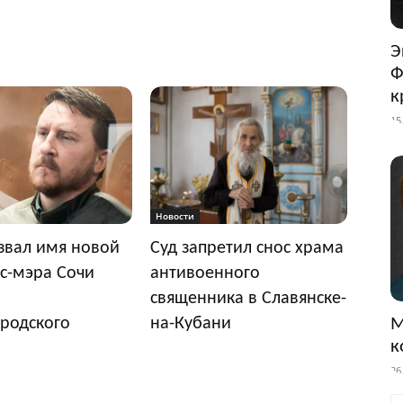
Э
Ф
к
15
Новости
звал имя новой
Суд запретил снос храма
с-мэра Сочи
антивоенного
священника в Славянске-
М
родского
на-Кубани
к
26