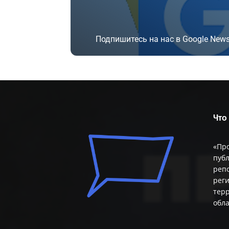
Подпишитесь на нас в Google News
Подписаться
Что
«Пр
публ
репо
реги
терр
обл