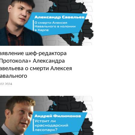
аявление шеф-редактора
Протокола» Александра
авельева о смерти Алексея
авального
.02.2024