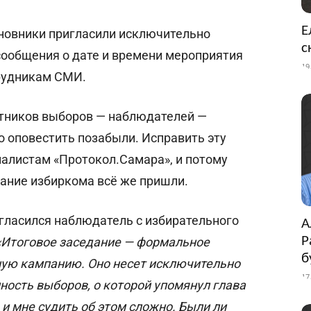
Е
иновники пригласили исключительно
с
сообщения о дате и времени мероприятия
19
рудникам СМИ.
тников выборов — наблюдателей —
о оповестить позабыли. Исправить эту
алистам «Протокол.Самара», и потому
ание избиркома всё же пришли.
гласился наблюдатель с избирательного
А
Р
«Итоговое заседание — формальное
б
ую кампанию. Оно несет исключительно
17
ность выборов, о которой упомянул глава
и мне судить об этом сложно. Были ли