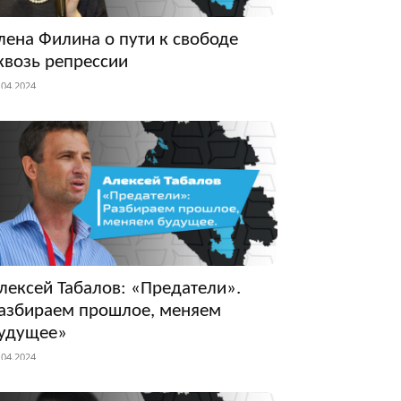
лена Филина о пути к свободе
квозь репрессии
.04.2024
лексей Табалов: «Предатели».
азбираем прошлое, меняем
удущее»
.04.2024