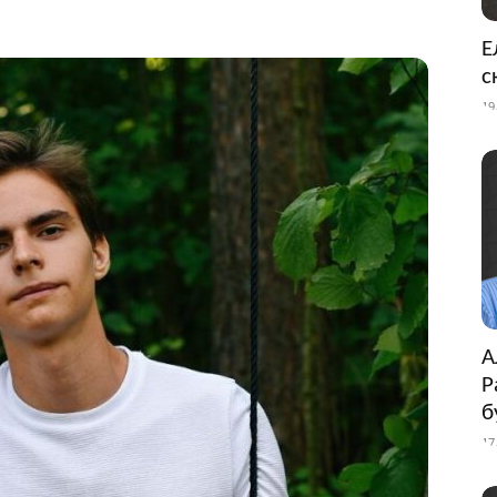
Е
с
19
А
Р
б
17