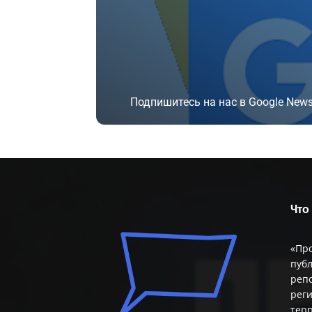
Подпишитесь на нас в Google News
Подписаться
Что
«Пр
публ
репо
реги
терр