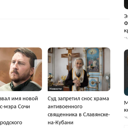
Э
Ф
к
15
Новости
звал имя новой
Суд запретил снос храма
М
с-мэра Сочи
антивоенного
к
священника в Славянске-
26
родского
на-Кубани