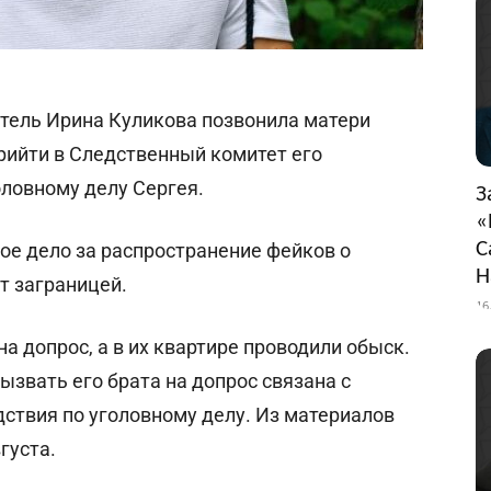
атель Ирина Куликова позвонила матери
рийти в Следственный комитет его
оловному делу Сергея.
З
«
С
ое дело за распространение фейков о
Н
т заграницей.
16
а допрос, а в их квартире проводили обыск.
ызвать его брата на допрос связана с
ствия по уголовному делу. Из материалов
густа.