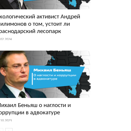
кологический активист Андрей
илимонов о том, устоит ли
раснодарский лесопарк
.02.2024
ихаил Беньяш о наглости и
оррупции в адвокатуре
.10.2023