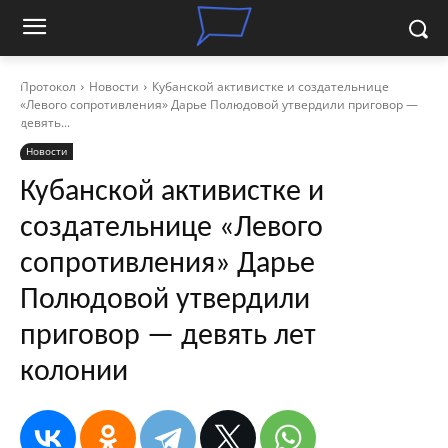
Протокол
Новости
Кубанской активистке и создательнице
«Левого сопротивления» Дарье Полюдовой утвердили приговор —
девять...
Новости
Кубанской активистке и
создательнице «Левого
сопротивления» Дарье
Полюдовой утвердили
приговор — девять лет
колонии