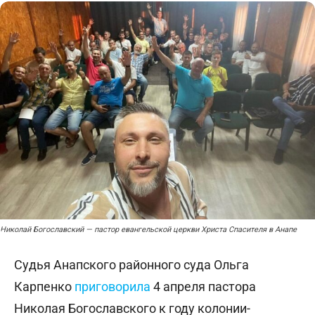
Николай Богославский — пастор евангельской церкви Христа Спасителя в Анапе
Судья Анапского районного суда Ольга
Карпенко
приговорила
4 апреля пастора
Николая Богославского к году колонии-