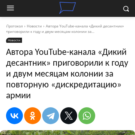
Протокол
Новости
Автора YouTube-канала «Дикий десантник»
приговорили к году и двум месяцам колонии за...
Новости
Автора YouTube-канала «Дикий
десантник» приговорили к году
и двум месяцам колонии за
повторную «дискредитацию»
армии